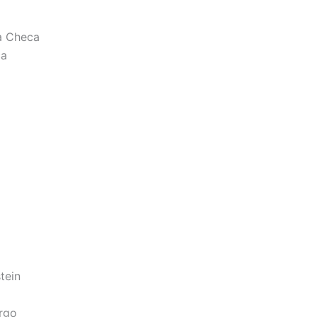
a Checa
ca
tein
rgo