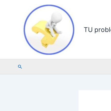
Ir
al
contenido
TU probl
Buscar