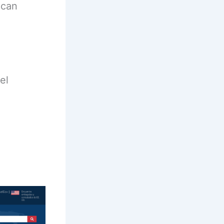
ican
el