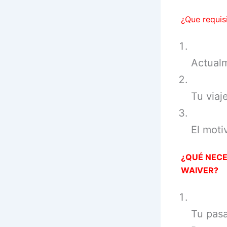
¿Que requis
Actualm
Tu viaj
El moti
¿QUÉ NECES
WAIVER?
Tu pasa