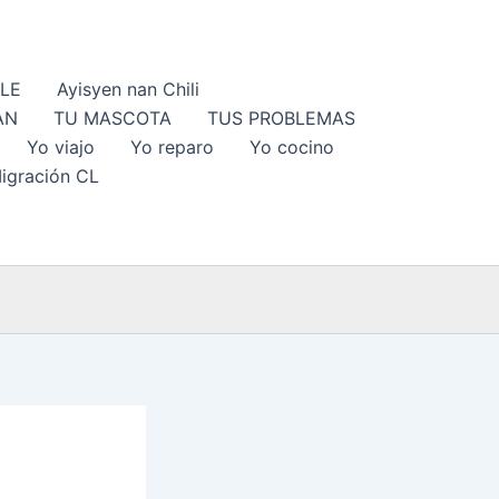
ILE
Ayisyen nan Chili
AN
TU MASCOTA
TUS PROBLEMAS
Yo viajo
Yo reparo
Yo cocino
igración CL