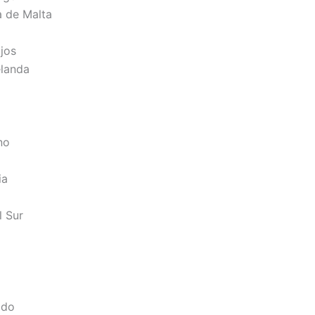
a de Malta
jos
landa
no
ia
a
l Sur
ido