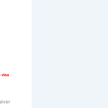
 visa
aiver