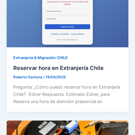
Extranjería & Migración CHILE
Reservar hora en Extranjería Chile
Roberto Santana
/
19/04/2025
Pregunta: ¿Cómo puedo reservar hora en Extranjería
Chile? -Edner Respuesta: Estimado Edner, para
Reserva una hora de atención presencial en