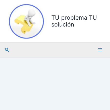
Ir
al
contenido
TU problema TU
solución
Buscar