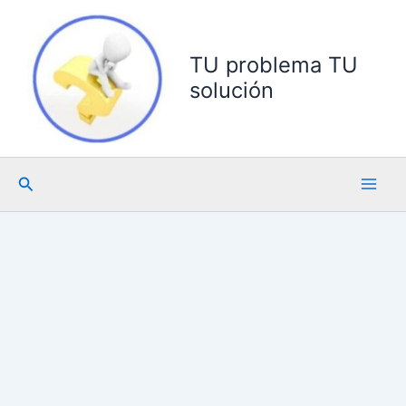
Ir
al
contenido
TU problema TU
solución
Buscar