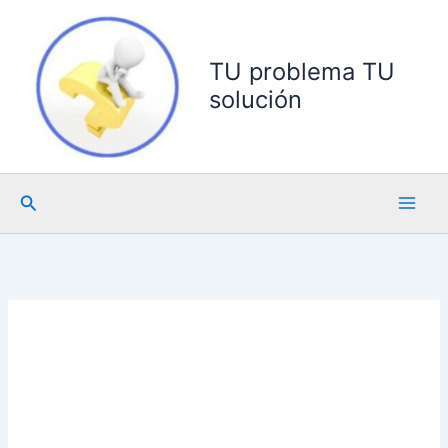
Ir
al
contenido
TU problema TU
solución
Buscar