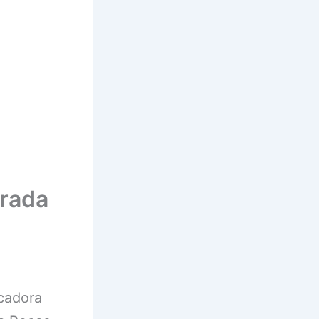
rada
icadora