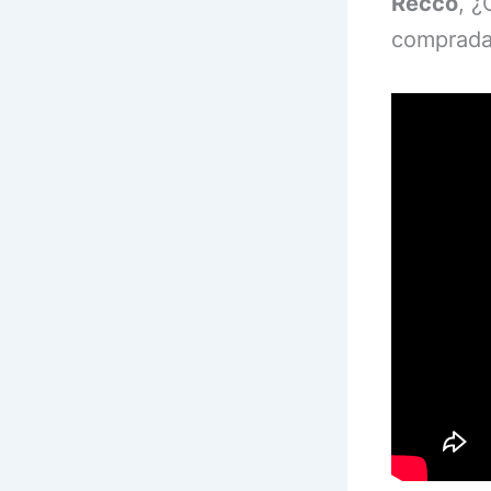
Recco
, ¿
comprada 