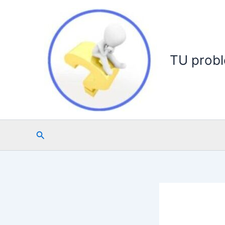
Ir
al
contenido
TU probl
Buscar