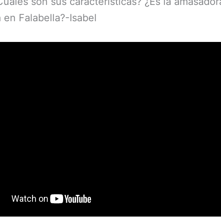
Cuáles son sus características? ¿Es la amasado
en Falabella?-Isabel