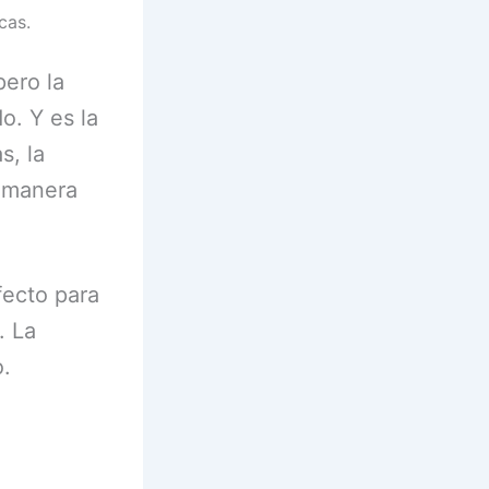
cas.
pero la
o. Y es la
s, la
e manera
fecto para
. La
o.