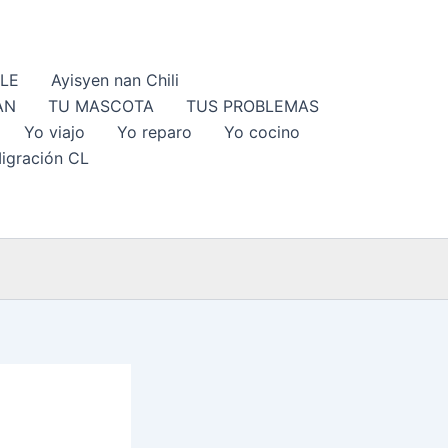
ILE
Ayisyen nan Chili
AN
TU MASCOTA
TUS PROBLEMAS
Yo viajo
Yo reparo
Yo cocino
igración CL