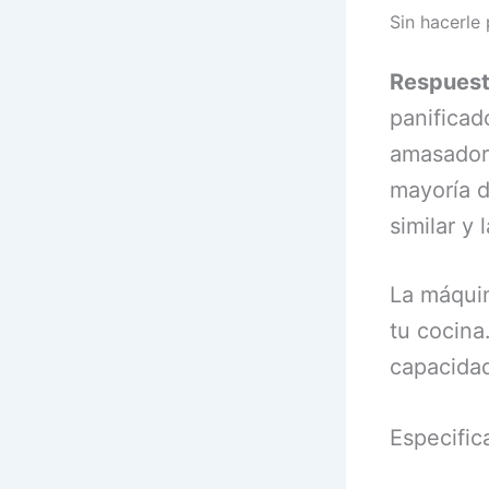
Sin hacerle
Respues
panificad
amasadora
mayoría d
similar y
La máquin
tu cocina
capacidad
Especific