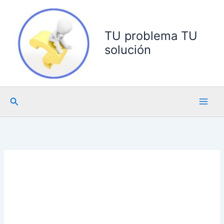
Ir
al
contenido
TU problema TU
solución
Buscar