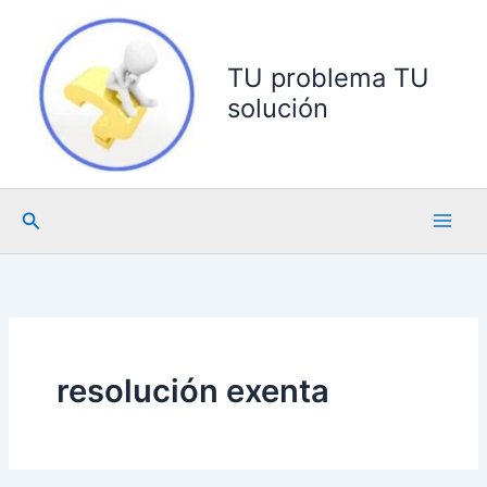
Ir
al
contenido
TU problema TU
solución
Buscar
resolución exenta