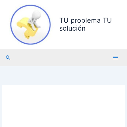
Ir
al
contenido
TU problema TU
solución
Buscar