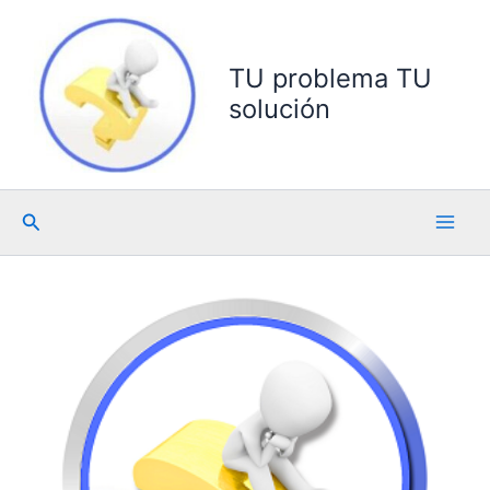
Ir
al
contenido
TU problema TU
solución
Buscar